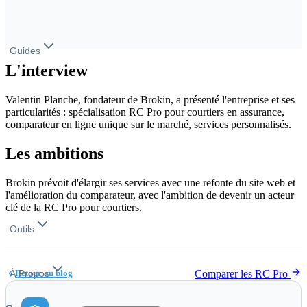
Mandataire bancaire (MIOBSP)
15,73
€
/mois
Guides
L'interview
GUIDES MÉTIERS
Devenir courtier en assurance
Devenir mandataire (MIA)
Valentin Planche, fondateur de Brokin, a présenté l'entreprise et ses
courtier en banque
Devenir CIF
particularités : spécialisation RC Pro pour courtiers en assurance,
comparateur en ligne unique sur le marché, services personnalisés.
ASSOCIATIONS
Association courtier assurance
Association courtier crédit
Les ambitions
MIA
Association CIF / CGP
Brokin prévoit d'élargir ses services avec une refonte du site web et
l'amélioration du comparateur, avec l'ambition de devenir un acteur
L'ORIAS
FAQ
clé de la RC Pro pour courtiers.
Outils
À Propos
Retour au blog
Comparer les RC Pro