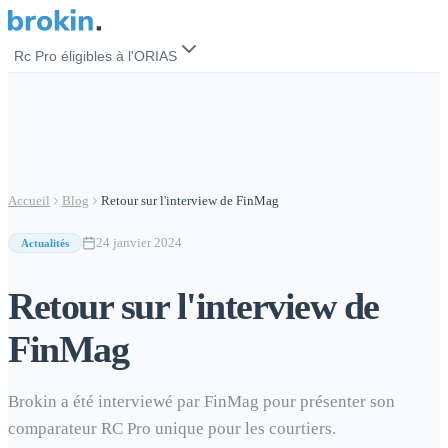
Rc Pro éligibles à l'ORIAS
Courtier en assurance
35,20
€
/mois
Accueil
Blog
Retour sur l'interview de FinMag
Mandataire (MIA)
15,73
€
/mois
24 janvier 2024
Actualités
CIF / CGP
Retour sur l'interview de
60,99
€
/mois
FinMag
Courtier en crédit (IOBSP)
27,47
€
/mois
Brokin a été interviewé par FinMag pour présenter son
comparateur RC Pro unique pour les courtiers.