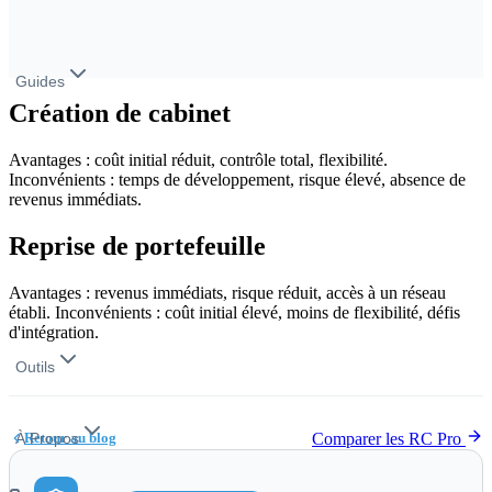
Mandataire bancaire (MIOBSP)
15,73
€
/mois
Guides
Création de cabinet
GUIDES MÉTIERS
Devenir courtier en assurance
Devenir mandataire (MIA)
Avantages : coût initial réduit, contrôle total, flexibilité.
courtier en banque
Devenir CIF
Inconvénients : temps de développement, risque élevé, absence de
revenus immédiats.
ASSOCIATIONS
Association courtier assurance
Association courtier crédit
Reprise de portefeuille
MIA
Association CIF / CGP
Avantages : revenus immédiats, risque réduit, accès à un réseau
établi. Inconvénients : coût initial élevé, moins de flexibilité, défis
L'ORIAS
FAQ
d'intégration.
Outils
À Propos
Retour au blog
Comparer les RC Pro