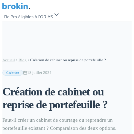
Rc Pro éligibles à l'ORIAS
Courtier en assurance
35,20
€
/mois
Accueil
Blog
Création de cabinet ou reprise de portefeuille ?
Mandataire (MIA)
15,73
€
/mois
18 juillet 2024
Création
CIF / CGP
Création de cabinet ou
60,99
€
/mois
reprise de portefeuille ?
Courtier en crédit (IOBSP)
27,47
€
/mois
Faut-il créer un cabinet de courtage ou reprendre un
portefeuille existant ? Comparaison des deux options.